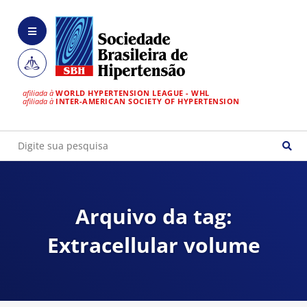
afiliada à
WORLD HYPERTENSION LEAGUE - WHL
afiliada à
INTER-AMERICAN SOCIETY OF HYPERTENSION
Arquivo da tag:
Extracellular volume