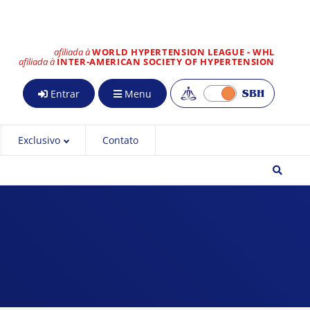
afiliada à
WORLD HYPERTENSION LEAGUE - WHL
afiliada à
INTER-AMERICAN SOCIETY OF HYPERTENSION
Entrar
Menu
Exclusivo
Contato