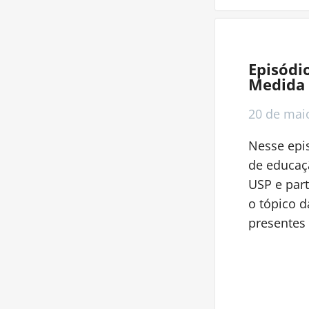
Episódi
Medida 
20 de
mai
Nesse epis
de educaçã
USP e part
o tópico d
presentes 