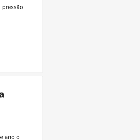
 pressão
a
se ano o