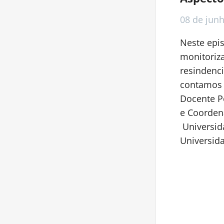
08 de
jun
Neste epi
monitoriz
resindenci
contamos c
Docente P
e Coorden
Universida
Universida