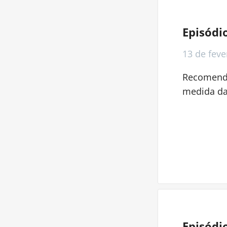
Episódi
13 de
feve
Recomenda
medida da 
Episódi