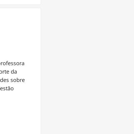
professora
orte da
ades sobre
 estão