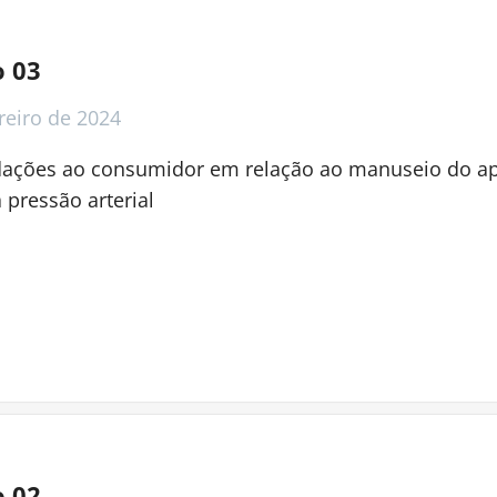
o 03
reiro
de 2024
ções ao consumidor em relação ao manuseio do ap
pressão arterial
o 02