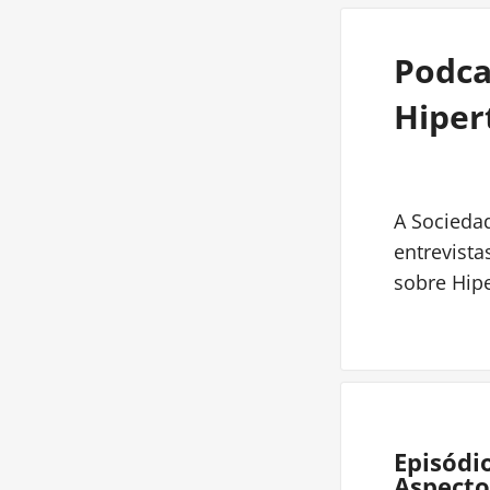
Podca
Hiper
A Sociedad
entrevist
sobre Hipe
Episódi
Aspecto