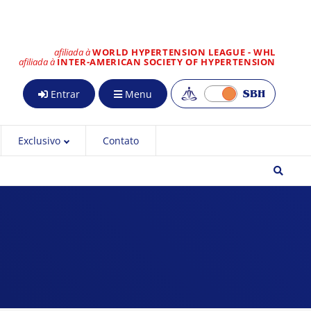
afiliada à
WORLD HYPERTENSION LEAGUE - WHL
afiliada à
INTER-AMERICAN SOCIETY OF HYPERTENSION
Entrar
Menu
Exclusivo
Contato