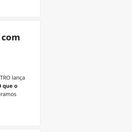
r com
ETRO lança
 que o
eramos