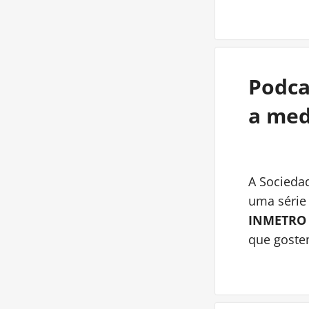
Podca
a med
A Socieda
uma série 
INMETRO t
que goste