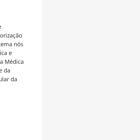
e
orização
 tema nós
ica e
ca Médica
e da
ular da