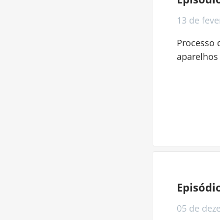
13 de
feve
Processo 
aparelhos 
Episódi
05 de
dez