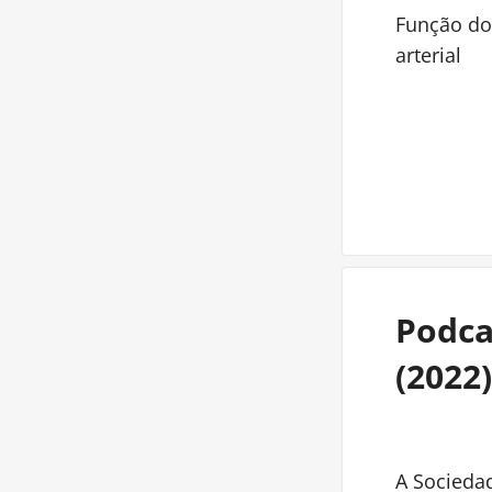
Função do
arterial
Podca
(2022)
A Socieda