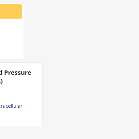
d Pressure
)
tracellular