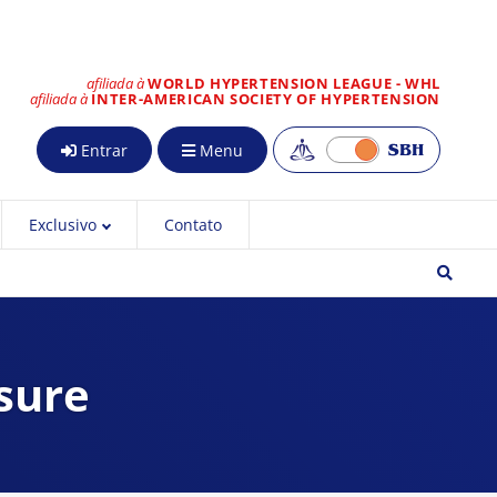
afiliada à
WORLD HYPERTENSION LEAGUE - WHL
afiliada à
INTER-AMERICAN SOCIETY OF HYPERTENSION
Entrar
Menu
Exclusivo
Contato
sure