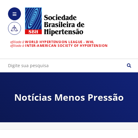
afiliada à
WORLD HYPERTENSION LEAGUE - WHL
afiliada à
INTER-AMERICAN SOCIETY OF HYPERTENSION
Notícias Menos Pressão