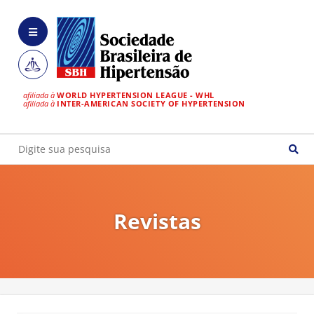
afiliada à
WORLD HYPERTENSION LEAGUE - WHL
afiliada à
INTER-AMERICAN SOCIETY OF HYPERTENSION
Revistas