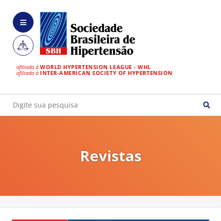
afiliada à
WORLD HYPERTENSION LEAGUE - WHL
afiliada à
INTER-AMERICAN SOCIETY OF HYPERTENSION
Revistas