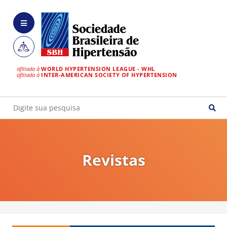
afiliada à
WORLD HYPERTENSION LEAGUE - WHL
afiliada à
INTER-AMERICAN SOCIETY OF HYPERTENSION
Revistas