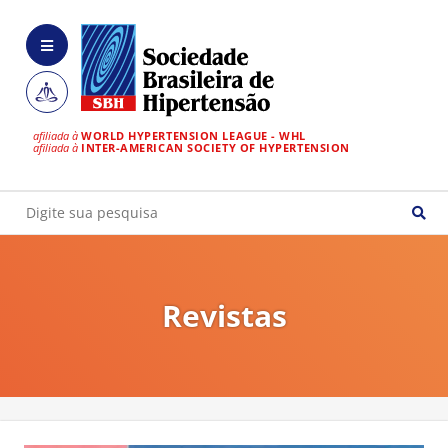
afiliada à
WORLD HYPERTENSION LEAGUE - WHL
afiliada à
INTER-AMERICAN SOCIETY OF HYPERTENSION
Revistas