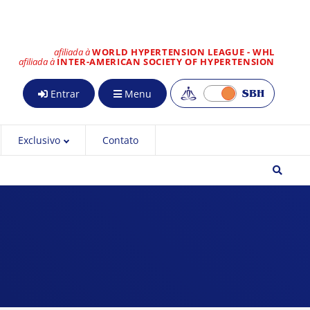
afiliada à
WORLD HYPERTENSION LEAGUE - WHL
afiliada à
INTER-AMERICAN SOCIETY OF HYPERTENSION
Entrar
Menu
Exclusivo
Contato