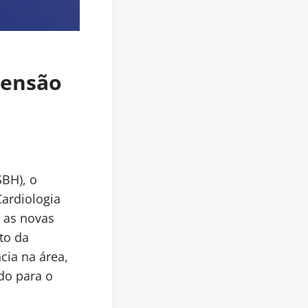
tensão
SBH), o
Cardiologia
m as novas
uto da
cia na área,
do para o