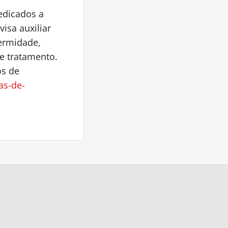
edicados a
isa auxiliar
fermidade,
e tratamento.
os de
ras-de-