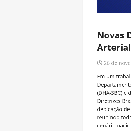
Novas D
Arteria
26 de nove
Em um trabalh
Departamento 
(DHA-SBC) e d
Diretrizes Bra
dedicação de 
reunindo tod
cenário nacio