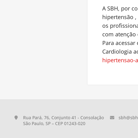
A SBH, por co
hipertensão ,
os profission
com atenção e
Para acessar 
Cardiologia a
hipertensao-a
Rua Pará, 76, Conjunto 41 - Consolação
sbh@sbh.
São Paulo, SP – CEP 01243-020