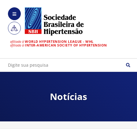
afiliada à
WORLD HYPERTENSION LEAGUE - WHL
afiliada à
INTER-AMERICAN SOCIETY OF HYPERTENSION
Notícias