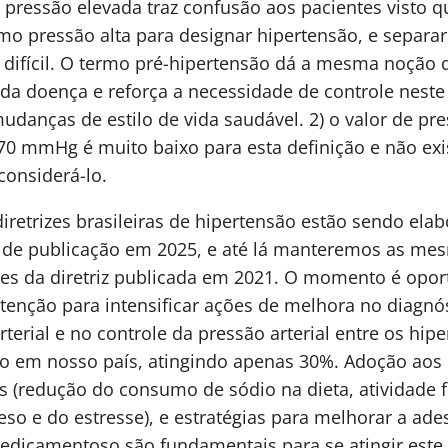
pressão elevada traz confusão aos pacientes visto 
o pressão alta para designar hipertensão, e separar
a difícil. O termo pré-hipertensão dá a mesma noção 
da doença e reforça a necessidade de controle nest
danças de estilo de vida saudável. 2) o valor de pr
 70 mmHg é muito baixo para esta definição e não exi
considerá-lo.
iretrizes brasileiras de hipertensão estão sendo ela
de publicação em 2025, e até lá manteremos as me
s da diretriz publicada em 2021. O momento é opor
enção para intensificar ações de melhora no diagnó
rterial e no controle da pressão arterial entre os hip
rio em nosso país, atingindo apenas 30%. Adoção aos
s (redução do consumo de sódio na dieta, atividade fí
eso e do estresse), e estratégias para melhorar a ade
dicamentoso são fundamentais para se atingir este 