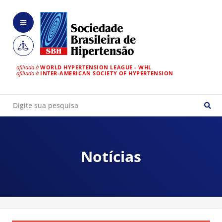
afiliada à
WORLD HYPERTENSION LEAGUE - WHL
afiliada à
INTER-AMERICAN SOCIETY OF HYPERTENSION
Notícias