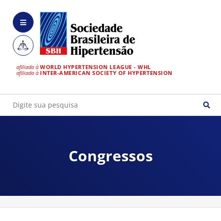
afiliada à
WORLD HYPERTENSION LEAGUE - WHL
afiliada à
INTER-AMERICAN SOCIETY OF HYPERTENSION
Congressos