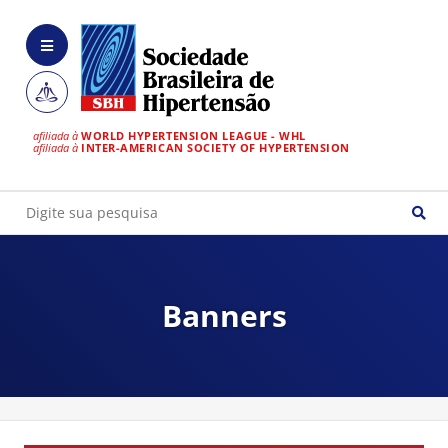
afiliada à
WORLD HYPERTENSION LEAGUE - WHL
afiliada à
INTER-AMERICAN SOCIETY OF HYPERTENSION
Banners