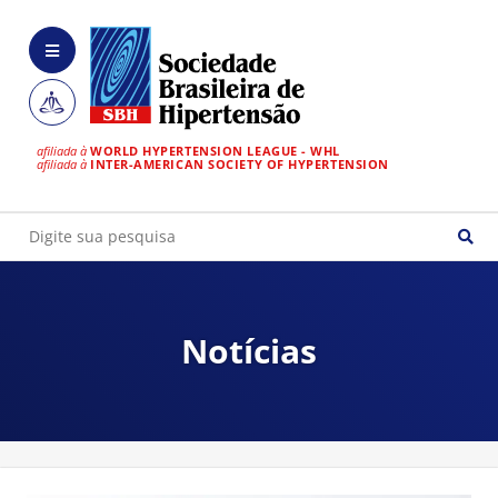
afiliada à
WORLD HYPERTENSION LEAGUE - WHL
afiliada à
INTER-AMERICAN SOCIETY OF HYPERTENSION
Notícias