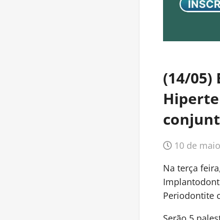
(14/05)
Hiperte
conjun
10 de maio
Na terça feir
Implantodonti
Periodontite 
Serão 5 pale