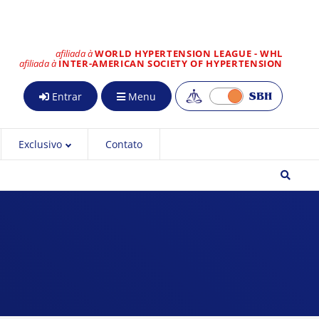
afiliada à
WORLD HYPERTENSION LEAGUE - WHL
afiliada à
INTER-AMERICAN SOCIETY OF HYPERTENSION
Entrar
Menu
Exclusivo
Contato