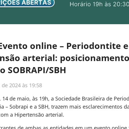
 Evento online – Periodontite e
nsão arterial: posicionament
to SOBRAPI/SBH
 de 2024 às 19:58
a, 14 de maio, às 19h, a Sociedade Brasileira de Perio
a – Sobrapi e a SBH, trazem mais esclarecimentos da
com a Hipertensão arterial.
strantes de ambas as entidades em um evento online