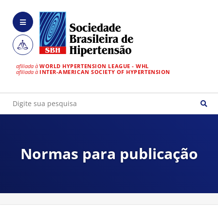
afiliada à
WORLD HYPERTENSION LEAGUE - WHL
afiliada à
INTER-AMERICAN SOCIETY OF HYPERTENSION
Normas para publicação