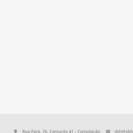
Rua Pará, 76, Conjunto 41 - Consolação
sbh@sbh.