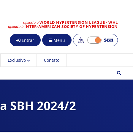
afiliada à
WORLD HYPERTENSION LEAGUE - WHL
afiliada à
INTER-AMERICAN SOCIETY OF HYPERTENSION
Entrar
Menu
Exclusivo
Contato
da SBH 2024/2