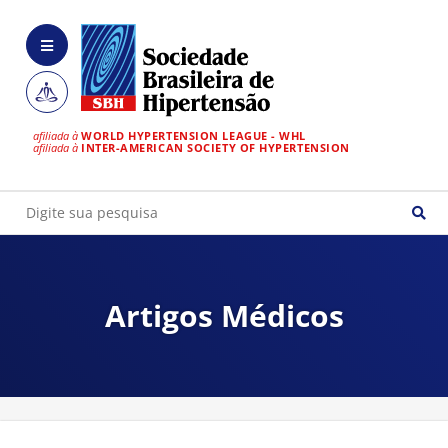
afiliada à
WORLD HYPERTENSION LEAGUE - WHL
afiliada à
INTER-AMERICAN SOCIETY OF HYPERTENSION
Artigos Médicos