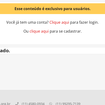
Esse conteúdo é exclusivo para usuários.
Você já tem uma conta?
Clique aqui
para fazer login.
Ou
clique aqui
para se cadastrar.
ado.
org.br
(11) 4580-0934
(11) 99295-7139