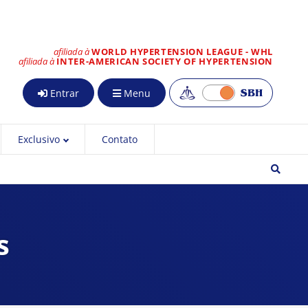
afiliada à
WORLD HYPERTENSION LEAGUE - WHL
afiliada à
INTER-AMERICAN SOCIETY OF HYPERTENSION
Entrar
Menu
Exclusivo
Contato
s