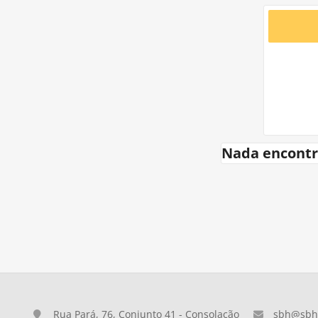
Nada encontr
Rua Pará, 76, Conjunto 41 - Consolação
sbh@sbh.