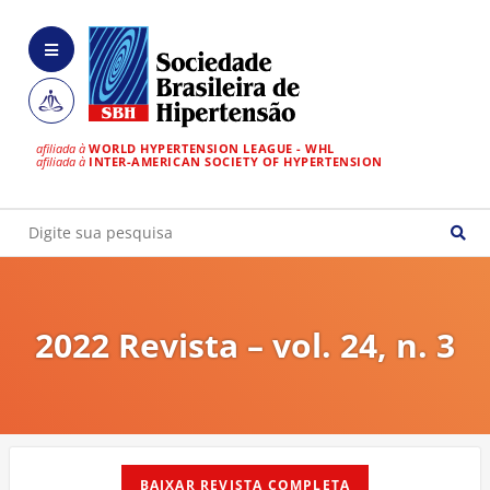
afiliada à
WORLD HYPERTENSION LEAGUE - WHL
afiliada à
INTER-AMERICAN SOCIETY OF HYPERTENSION
2022 Revista – vol. 24, n. 3
BAIXAR REVISTA COMPLETA