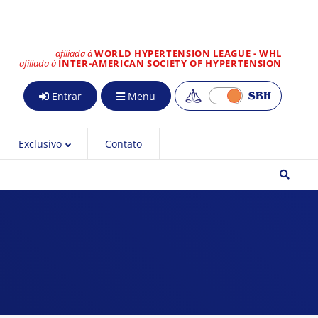
afiliada à
WORLD HYPERTENSION LEAGUE - WHL
afiliada à
INTER-AMERICAN SOCIETY OF HYPERTENSION
Entrar
Menu
Exclusivo
Contato