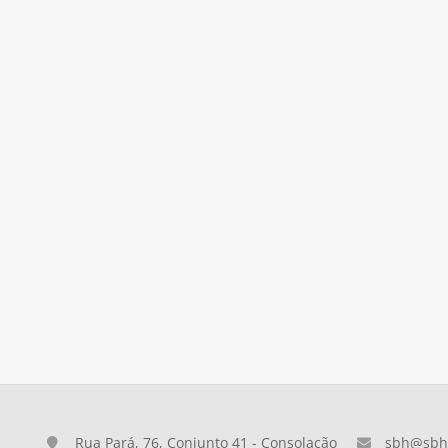
Rua Pará, 76, Conjunto 41 - Consolação
sbh@sbh.